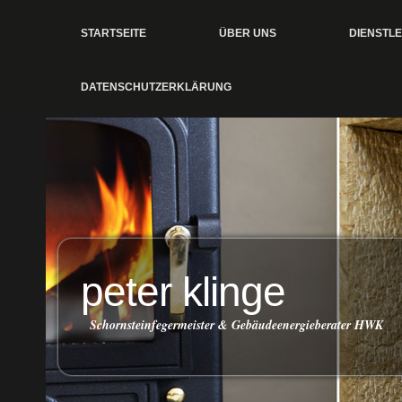
STARTSEITE
ÜBER UNS
DIENSTL
DATENSCHUTZERKLÄRUNG
peter klinge
Schornsteinfegermeister & Gebäudeenergieberater HWK