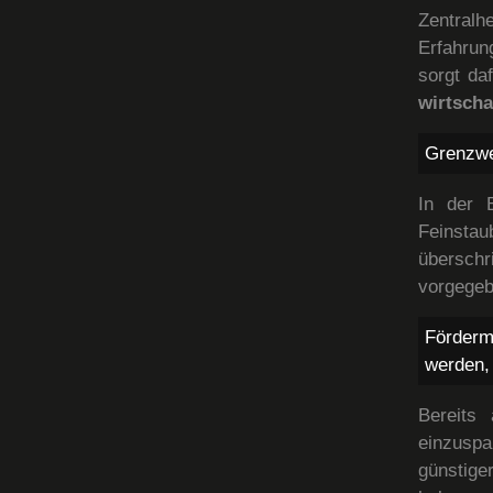
Zentralh
Erfahrun
sorgt da
wirtscha
Grenzwe
In der 
Feinstau
übersch
vorgegeb
Förder
werden, 
Bereits
einzuspa
günstige